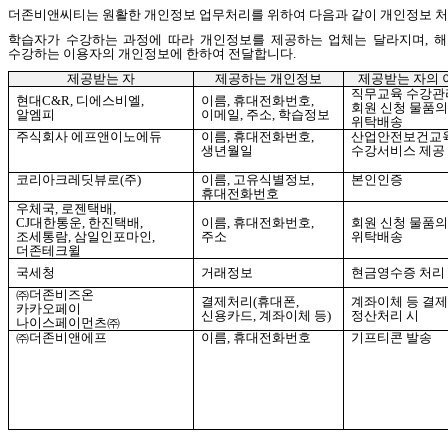
더존비앤씨티는 원활한 개인정보 업무처리를 위하여 다음과 같이 개인정보 
학습자가 수강하는 과정에 따라 개인정보를 제공하는 업체는 달라지며
,
해
수강하는 이용자의 개인정보에 한하여 전달합니다
.
제공받는 자
제공하는 개인정보
제공받는 자의
직무교육 수강관
현대
C&R,
디에스비엘
,
이름
,
휴대전화번호
,
회원 신청 물품
알엠피
이메일
,
주소
,
학습정보
위탁배송
주식회사 에프앤이노에듀
이름
,
휴대전화번호
,
산업안전보건교
생년월일
수강서비스 제공
코리아크레딧뷰로
(
주
)
이름
,
고유식별정보
,
본인인증
휴대전화번호
우체국
,
로젠택배
,
CJ
대한통운
,
한진택배
,
이름
,
휴대전화번호
,
회원 신청 물품
조세통람
,
삼일인포마인
,
주소
위탁배송
더존테크윌
국세청
거래정보
현금영수증 처리
㈜더존비즈온
결제처리
(
휴대폰
,
계좌이체 등 결제
카카오페이
신용카드
,
계좌이체 등
)
정산처리 시
나이스페이먼츠㈜
㈜더존비앤에프
이름
,
휴대전화번호
기프티콘 발송